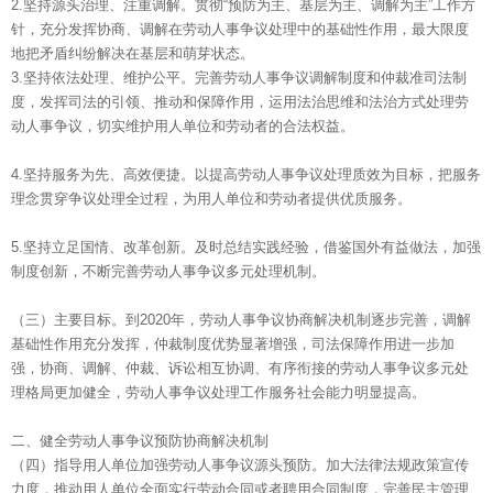
2.坚持源头治理、注重调解。贯彻“预防为主、基层为主、调解为主”工作方
针，充分发挥协商、调解在劳动人事争议处理中的基础性作用，最大限度
地把矛盾纠纷解决在基层和萌芽状态。
3.坚持依法处理、维护公平。完善劳动人事争议调解制度和仲裁准司法制
度，发挥司法的引领、推动和保障作用，运用法治思维和法治方式处理劳
动人事争议，切实维护用人单位和劳动者的合法权益。
4.坚持服务为先、高效便捷。以提高劳动人事争议处理质效为目标，把服务
理念贯穿争议处理全过程，为用人单位和劳动者提供优质服务。
5.坚持立足国情、改革创新。及时总结实践经验，借鉴国外有益做法，加强
制度创新，不断完善劳动人事争议多元处理机制。
（三）主要目标。到2020年，劳动人事争议协商解决机制逐步完善，调解
基础性作用充分发挥，仲裁制度优势显著增强，司法保障作用进一步加
强，协商、调解、仲裁、诉讼相互协调、有序衔接的劳动人事争议多元处
理格局更加健全，劳动人事争议处理工作服务社会能力明显提高。
二、健全劳动人事争议预防协商解决机制
（四）指导用人单位加强劳动人事争议源头预防。加大法律法规政策宣传
力度，推动用人单位全面实行劳动合同或者聘用合同制度，完善民主管理