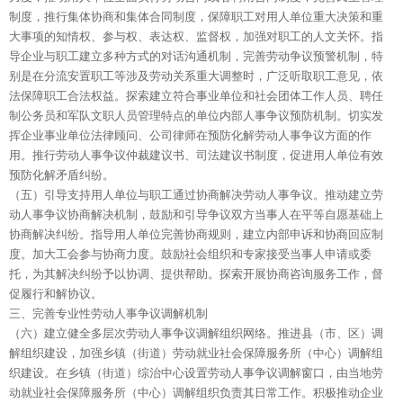
制度，推行集体协商和集体合同制度，保障职工对用人单位重大决策和重
大事项的知情权、参与权、表达权、监督权，加强对职工的人文关怀。指
导企业与职工建立多种方式的对话沟通机制，完善劳动争议预警机制，特
别是在分流安置职工等涉及劳动关系重大调整时，广泛听取职工意见，依
法保障职工合法权益。探索建立符合事业单位和社会团体工作人员、聘任
制公务员和军队文职人员管理特点的单位内部人事争议预防机制。切实发
挥企业事业单位法律顾问、公司律师在预防化解劳动人事争议方面的作
用。推行劳动人事争议仲裁建议书、司法建议书制度，促进用人单位有效
预防化解矛盾纠纷。
（五）引导支持用人单位与职工通过协商解决劳动人事争议。推动建立劳
动人事争议协商解决机制，鼓励和引导争议双方当事人在平等自愿基础上
协商解决纠纷。指导用人单位完善协商规则，建立内部申诉和协商回应制
度。加大工会参与协商力度。鼓励社会组织和专家接受当事人申请或委
托，为其解决纠纷予以协调、提供帮助。探索开展协商咨询服务工作，督
促履行和解协议。
三、完善专业性劳动人事争议调解机制
（六）建立健全多层次劳动人事争议调解组织网络。推进县（市、区）调
解组织建设，加强乡镇（街道）劳动就业社会保障服务所（中心）调解组
织建设。在乡镇（街道）综治中心设置劳动人事争议调解窗口，由当地劳
动就业社会保障服务所（中心）调解组织负责其日常工作。积极推动企业