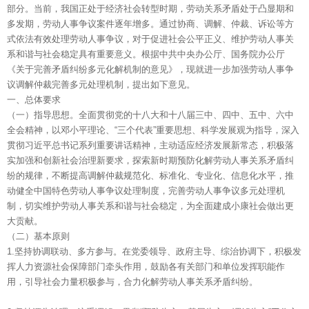
部分。当前，我国正处于经济社会转型时期，劳动关系矛盾处于凸显期和
多发期，劳动人事争议案件逐年增多。通过协商、调解、仲裁、诉讼等方
式依法有效处理劳动人事争议，对于促进社会公平正义、维护劳动人事关
系和谐与社会稳定具有重要意义。根据中共中央办公厅、国务院办公厅
《关于完善矛盾纠纷多元化解机制的意见》，现就进一步加强劳动人事争
议调解仲裁完善多元处理机制，提出如下意见。
一、总体要求
（一）指导思想。全面贯彻党的十八大和十八届三中、四中、五中、六中
全会精神，以邓小平理论、“三个代表”重要思想、科学发展观为指导，深入
贯彻习近平总书记系列重要讲话精神，主动适应经济发展新常态，积极落
实加强和创新社会治理新要求，探索新时期预防化解劳动人事关系矛盾纠
纷的规律，不断提高调解仲裁规范化、标准化、专业化、信息化水平，推
动健全中国特色劳动人事争议处理制度，完善劳动人事争议多元处理机
制，切实维护劳动人事关系和谐与社会稳定，为全面建成小康社会做出更
大贡献。
（二）基本原则
1.坚持协调联动、多方参与。在党委领导、政府主导、综治协调下，积极发
挥人力资源社会保障部门牵头作用，鼓励各有关部门和单位发挥职能作
用，引导社会力量积极参与，合力化解劳动人事关系矛盾纠纷。