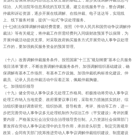
资源社会保障系统内部信息互联互通的基础上，逐步实现调解仲裁信息与
综治、人民法院等信息系统的互联互通。建立在线服务平台，整合调解、
仲裁和诉讼资源，逐步开展在线调解、在线仲裁、电子送达等，实现线
上、线下服务对接，提供“一站式”争议处理服务。
(十七)依法保障调解仲裁经费需要。按照《中华人民共和国劳动争议调解仲
裁法》等有关规定，将仲裁工作所需经费列入同级财政预算予以保障，为
开展仲裁活动提供支撑。对采取政府购买服务方式开展劳动人事争议处理
工作的，要加强购买服务资金的预算管理。
（十八）改善调解仲裁服务条件。按照国家“十三五”规划纲要“基本公共服务
项目清单”要求，不断改善调解仲裁服务条件。加强调解组织基础建设，确
保调解有基本工作场所、有基本工作设施。加强仲裁机构标准化建设。仲
裁员、记录人员在仲裁活动中应着正装，佩戴仲裁胸徽。
七、加强组织领导
（十九）健全劳动人事争议多元处理工作格局。积极推动将劳动人事争议
处理工作纳入当地党委、政府重要议事日程，采取有力措施抓实抓好。综
治组织要做好调查研究、组织协调、督导检查、考评、推动等工作，进一
步把完善劳动人事争议多元处理机制作为综治工作（平安建设）考评的重
要内容，严格落实社会治安综合治理领导责任制。人力资源社会保障部门
要发挥在劳动人事争议处理中的主导作用，承担牵头职责，制定完善规章
政策，会同有关部门统筹推进劳动人事争议调解仲裁组织建设、制度建设