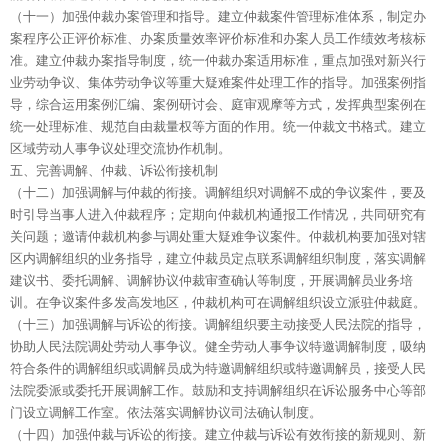
（十一）加强仲裁办案管理和指导。建立仲裁案件管理标准体系，制定办
案程序公正评价标准、办案质量效率评价标准和办案人员工作绩效考核标
准。建立仲裁办案指导制度，统一仲裁办案适用标准，重点加强对新兴行
业劳动争议、集体劳动争议等重大疑难案件处理工作的指导。加强案例指
导，综合运用案例汇编、案例研讨会、庭审观摩等方式，发挥典型案例在
统一处理标准、规范自由裁量权等方面的作用。统一仲裁文书格式。建立
区域劳动人事争议处理交流协作机制。
五、完善调解、仲裁、诉讼衔接机制
（十二）加强调解与仲裁的衔接。调解组织对调解不成的争议案件，要及
时引导当事人进入仲裁程序；定期向仲裁机构通报工作情况，共同研究有
关问题；邀请仲裁机构参与调处重大疑难争议案件。仲裁机构要加强对辖
区内调解组织的业务指导，建立仲裁员定点联系调解组织制度，落实调解
建议书、委托调解、调解协议仲裁审查确认等制度，开展调解员业务培
训。在争议案件多发高发地区，仲裁机构可在调解组织设立派驻仲裁庭。
（十三）加强调解与诉讼的衔接。调解组织要主动接受人民法院的指导，
协助人民法院调处劳动人事争议。健全劳动人事争议特邀调解制度，吸纳
符合条件的调解组织或调解员成为特邀调解组织或特邀调解员，接受人民
法院委派或委托开展调解工作。鼓励和支持调解组织在诉讼服务中心等部
门设立调解工作室。依法落实调解协议司法确认制度。
（十四）加强仲裁与诉讼的衔接。建立仲裁与诉讼有效衔接的新规则、新