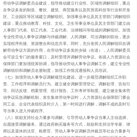
劳动争议调解委员会建设，指导推动建立行业性、区域性调解组织，重点
在争议多发的制造、餐饮、建筑、商贸服务以及民营高科技等行业和开发
区、工业园区等区域建立调解组织。加强事业单位及其主管部门调解组织
建设，重点推动教育、科技、文化、卫生等事业单位及其主管部门建立由
人事部门代表、职工代表、工会代表、法律顾问等组成的调解组织。加强
专业性劳动人事争议调解与仲裁调解、人民调解、司法调解的联动，逐步
实现程序衔接、资源整合和信息共享。同时，充分发挥人民调解组织在调
解劳动争议方面的作用，在劳动争议多发的乡镇（街道），人民调解委员
会可设立专门的服务窗口，及时受理并调解劳动争议。各级人力资源社会
保障部门要加强统筹协调，指导推动劳动人事争议调解工作，建立专业性
调解组织和调解员名册制度，加强工作情况通报和人员培训。
（七）加强劳动人事争议调解规范化建设。进一步规范调解组织工作职
责、工作程序和调解员行为。建立健全调解受理登记、调解处理、告知引
导、回访反馈、档案管理、统计报告、工作考评等制度。建立健全集体劳
动争议应急调解机制，发生集体劳动争议时，人力资源社会保障部门要会
同工会、企业代表组织及时介入，第一时间进行调解，调解不成的及时引
导当事人进入仲裁程序。
（八）鼓励支持社会力量参与调解。引导劳动人事争议当事人主动选择、
自愿接受调解服务。通过政府购买服务等方式，鼓励和支持法学专家、律
师以及退休的法官、检察官、劳动人事争议调解员仲裁员等社会力量参与