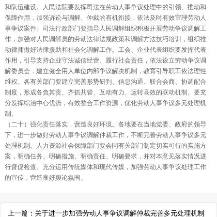
和队伍建设。人民法院要发挥司法在劳动人事争议处理中的引领、推动和
保障作用，加强诉讼与调解、仲裁的有机衔接，依法及时有效审理劳动人
事争议案件。司法行政部门要指导人民调解组织积极开展劳动争议调解工
作，加强对人民调解员的劳动法律法规政策和调解方法技巧培训，组织推
动律师做好法律援助和社会化调解工作。工会、企业代表组织要发挥代表
作用，引导支持企业守法诚信经营、履行社会责任，依法设立劳动争议调
解委员会，建立健全用人单位内部争议解决机制，教育引导职工依法理性
维权。各有关部门要建立完善形势研判、信息沟通、联合会商、协调配合
制度，形成各负其责、齐抓共管、互动有力、运转高效的联动机制。要充
分发挥综治中心优势，有效整合工作资源，优化劳动人事争议多元处理机
制。
（二十）强化责任落实，营造良好环境。各地要在当地党委、政府的领导
下，进一步做好劳动人事争议调解仲裁工作，不断完善劳动人事争议多元
处理机制。人力资源社会保障部门要会同有关部门制定切实可行的实施方
案，明确任务、明确措施、明确责任、明确要求，并对本意见落实情况进
行督促检查。充分运用传统媒体和现代传媒，加强劳动人事争议处理工作
的宣传，营造良好舆论氛围。
上一篇：
关于进一步加强劳动人事争议调解仲裁完善多元处理机制