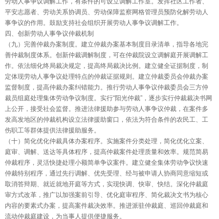
劳动人事争议调解工作，有条件的可设立调解工作室。发挥社区工作者、
平安志愿者、劳动关系协调员、劳动保障监察网格管理员预防化解劳动人
事争议的作用。鼓励支持社会组织开展劳动人事争议调解工作。
四、创新劳动人事争议仲裁机制
（九）完善仲裁办案制度。建立仲裁办案基本制度目录清单，指导各地完
善仲裁制度体系。创新仲裁调解制度，可在仲裁院设立调解庭开展调解工
作。依法细化终局裁决规定，提高终局裁决比例。建立健全证据制度，制
定体现劳动人事争议处理特点的仲裁证据规则。建立仲裁委员会仲裁办案
监督制度，提高仲裁办案纠错能力。推行劳动人事争议仲裁委员会三方仲
裁员组庭处理集体劳动争议制度。实行“阳光仲裁”，逐步实行仲裁裁决书网
上公开，接受社会监督。推进法律援助参与劳动人事争议仲裁，在案件多
发高发地区的仲裁机构设立法律援助窗口，依法为符合条件的农民工、工
伤职工等群体提供法律援助服务。
（十）简化优化仲裁具体办案程序。实施案件分类处理，简化优化立案、
庭审、调解、送达等具体程序，提高仲裁案件处理质量和效率。规范简易
仲裁程序，灵活快捷处理小额简单争议案件。建立健全集体劳动争议快速
仲裁特别程序，通过先行调解、优先受理、经与被申请人协商同意缩短或
取消答辩期、就近就地开庭等方式，实现快调、快审、快结。深化仲裁庭
审方式改革，推广以加强案前引导、优化庭审程序、简化裁决文书为核心
内容的要素式办案，提高案件裁决效率。推进派驻仲裁庭、巡回仲裁庭和
流动仲裁庭建设，为当事人提供便捷服务。