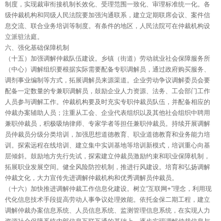
制度，实现裁审衔接机制长效化、受理范围一致化、审理标准统一化。各
级仲裁机构和同级人民法院要加强沟通联系，建立定期联席会议、案件信
息交流、联合业务培训等制度。有条件的地区，人民法院可在仲裁机构设
立派驻法庭。
六、强化基础保障机制
（十五）加强调解仲裁队伍建设。乡镇（街道）劳动就业社会保障服务所
（中心）调解组织要根据实际需要配备专职调解员，通过政府购买服务、
调剂事业编制等方式，拓展调解员来源渠道。企业劳动争议调解委员会要
配备一定数量的专兼职调解员，鼓励企业人力资源、法务、工会部门工作
人员参与调解工作。仲裁机构要及时充实专职仲裁员队伍，并配备相应的
仲裁办案辅助人员；注重从工会、企业代表组织以及其他社会组织中聘用
兼职仲裁员，积极吸纳律师、专家学者等担任兼职仲裁员。持续开展调解
员仲裁员分级分类培训，加强思想道德教育、职业道德教育和业务能力培
训。探索远程在线培训、建立集中实训基地等培训新模式，培训重心向基
层倾斜。鼓励地方先行先试，探索建立仲裁员激励约束和职业保障机制，
拓展职业发展空间。健全风险防控机制，推进行风建设。培育和弘扬调解
仲裁文化，大力宣传先进调解仲裁机构和优秀调解员仲裁员。
（十六）加快推进调解仲裁工作信息化建设。树立“互联网+”理念，利用现
代化信息技术手段提高劳动人事争议处理效能。依托金保二期工程，建立
调解仲裁办案信息系统、人员信息系统、监测管理信息系统，在实现人力